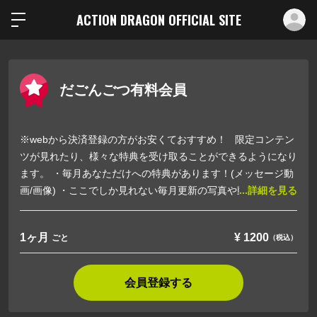
ロ
ACTION DRAGON OFFICIAL SITE
だごんごつ有料会員
※webから決済登録の方がお安くておすすめ！ 限定コンテン
ツが見れたり、様々な特典を受け取ることができるようになり
ます。 ・毎月あなただけへの特典があります！(メッセージ動
画/画像) ・ここでしか見れない毎月更新の写真や動画。 ・リ
...詳細を見る
アラーだけが購入可能な限定のオリジナルグッズ。 ・リアラ
ー限定オンラインイベントへの参加。 その他、限定企画など
1ヶ月
¥
1200
ごと
（税込）
随時追加予定☆
会員登録する