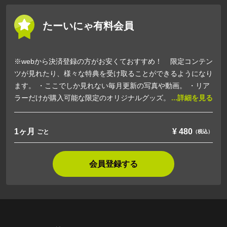
たーいにゃ有料会員
※webから決済登録の方がお安くておすすめ！ 限定コンテン
ツが見れたり、様々な特典を受け取ることができるようになり
ます。 ・ここでしか見れない毎月更新の写真や動画。 ・リア
ラーだけが購入可能な限定のオリジナルグッズ。 ・リアラー
...詳細を見る
限定オンラインイベントへの参加。 その他、限定企画など随
時追加予定☆
1ヶ月
¥
480
ごと
（税込）
会員登録する