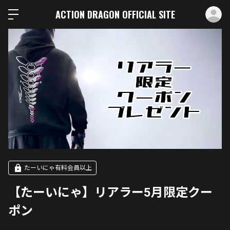
ロ
ACTION DRAGON OFFICIAL SITE
たーいにゃ有料会員以上
【たーいにゃ】リアラー5月限定クー
ポン